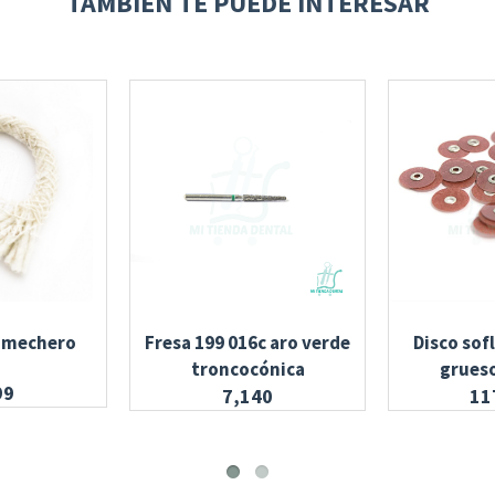
TAMBIÉN TE PUEDE INTERESAR
 mechero
Fresa 199 016c aro verde
Disco sof
troncocónica
grueso
99
7,140
11