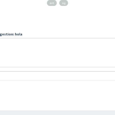
ant
sig
gestion: hola