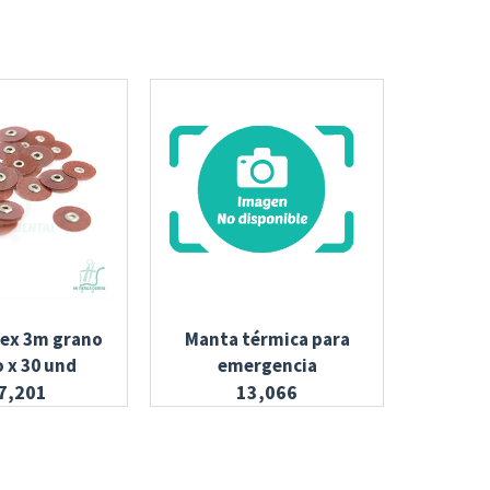
lex 3m grano
Manta térmica para
Resina
 x 30 und
emergencia
7,201
13,066