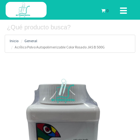
Toggle
0
navigati
Inicio
General
Acrílico Polvo Autopolimerizable Color Rosado JAS B 500G