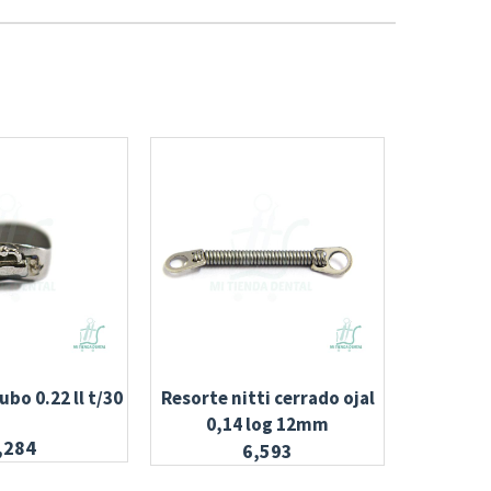
bo 0.22 ll t/30
Resorte nitti cerrado ojal
Elástico e
0,14 log 12mm
ballena 
,284
6,593