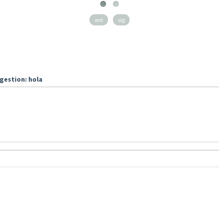
ant
sig
gestion: hola