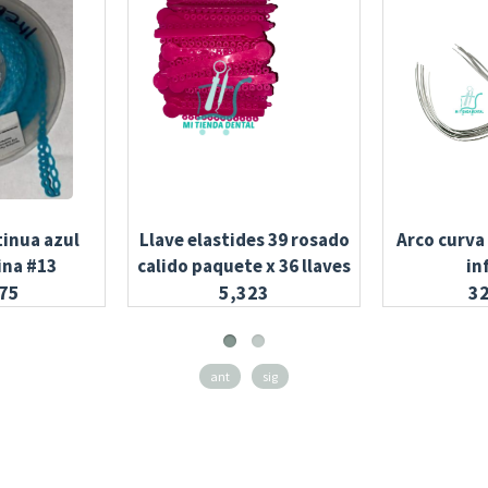
inua azul
Llave elastides 39 rosado
Arco curva
na #13
calido paquete x 36 llaves
in
75
5,323
3
ant
sig