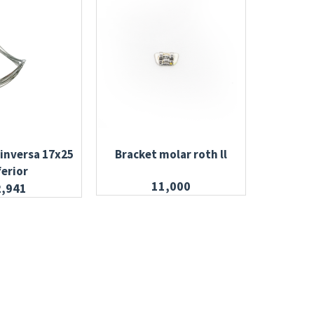
 inversa 17x25
Bracket molar roth ll
Arco cur
ferior
11,000
2,941