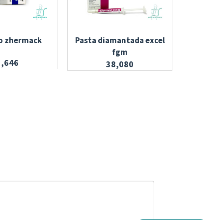
o zhermack
Pasta diamantada excel
Pulidor
fgm
1,646
38,080