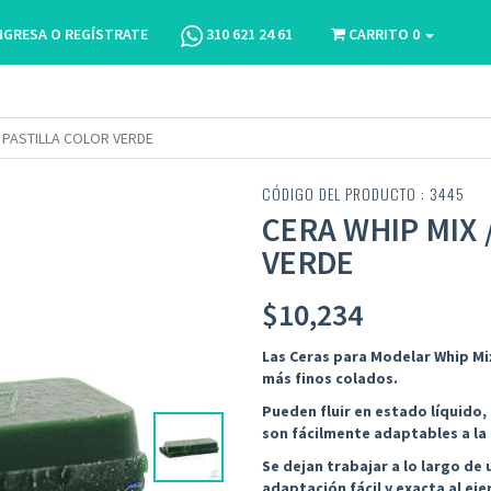
NGRESA O REGÍSTRATE
310 621 24 61
CARRITO
0
 PASTILLA COLOR VERDE
CÓDIGO DEL PRODUCTO : 3445
CERA WHIP MIX 
VERDE
$
10,234
Las Ceras para Modelar Whip Mix
más finos colados.
Pueden fluir en estado líquido,
son fácilmente adaptables a la
Se dejan trabajar a lo largo d
adaptación fácil y exacta al eje