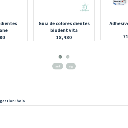
 dientes
Guia de colores dientes
Adhesiv
one
biodent vita
7
80
18,480
ant
sig
gestion: hola