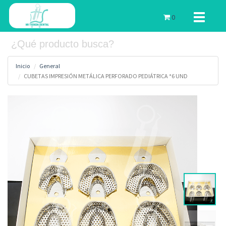
Toggle
0
navigati
Inicio
General
CUBETAS IMPRESIÓN METÁLICA PERFORADO PEDIÁTRICA *6 UND