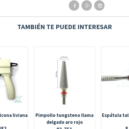
TAMBIÉN TE PUEDE INTERESAR
licona liviana
Pimpollo tungsteno llama
Espátula tal
delgado aro rojo
482
8