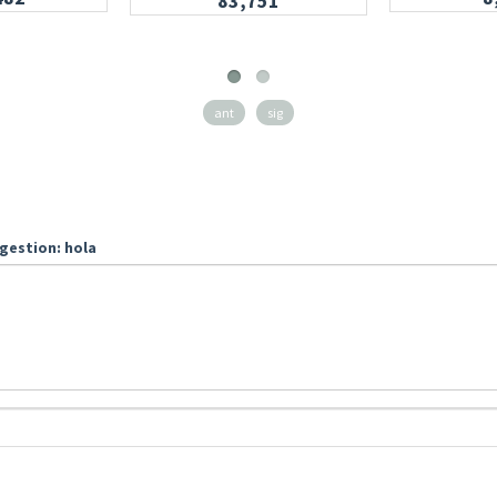
83,751
ant
sig
gestion: hola