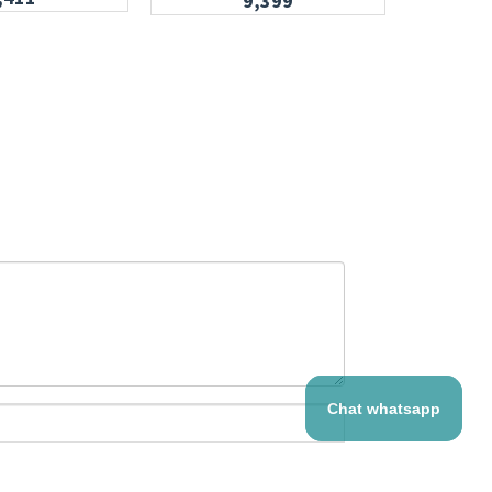
9,399
Chat whatsapp