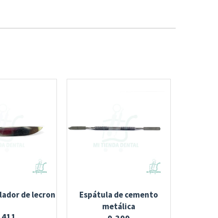
lador de lecron
Espátula de cemento
Pimpollo
metálica
,411