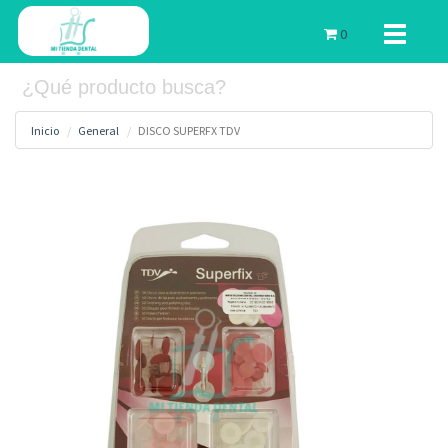
Toggle
0
navigati
Inicio
General
DISCO SUPERFX TDV