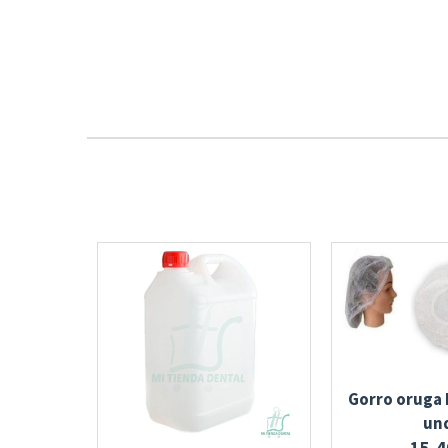
Gorro oruga 
un
15,4