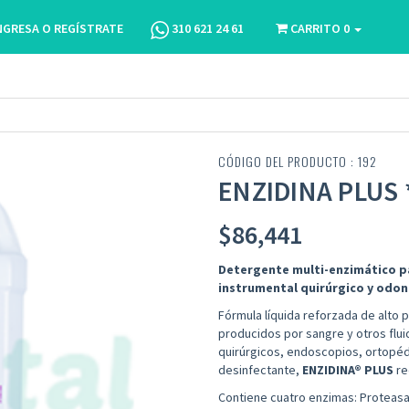
NGRESA O REGÍSTRATE
310 621 24 61
CARRITO
0
CÓDIGO DEL PRODUCTO : 192
ENZIDINA PLUS 
$
86,441
Detergente multi-enzimático par
instrumental quirúrgico y odo
Fórmula líquida reforzada de alto 
producidos por sangre y otros flu
quirúrgicos, endoscopios, ortopédi
desinfectante,
ENZIDINA® PLUS
re
Contiene cuatro enzimas: Proteasa,