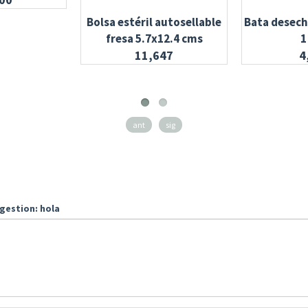
Bolsa estéril autosellable
Bata desech
fresa 5.7x12.4 cms
1
11,647
4
ant
sig
gestion: hola