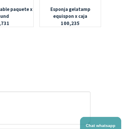
able paquete x
Esponja gelatamp
Glutad
 und
equispon x caja
,731
100,235
Chat whatsapp