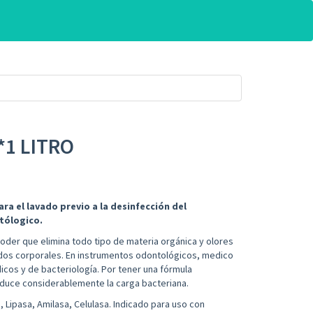
*1 LITRO
a el lavado previo a la desinfección del
ntólogico.
poder que elimina todo tipo de materia orgánica y olores
idos corporales. En instrumentos odontológicos, medico
cos y de bacteriología. Por tener una fórmula
duce considerablemente la carga bacteriana.
 Lipasa, Amilasa, Celulasa. Indicado para uso con