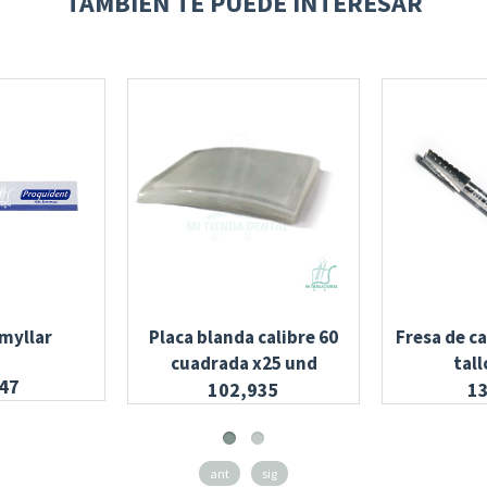
TAMBIÉN TE PUEDE INTERESAR
 myllar
Placa blanda calibre 60
Fresa de c
cuadrada x25 und
tall
47
102,935
1
ant
sig