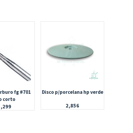
arburo fg #701
Disco p/porcelana hp verde
Resina fi
o corto
2,856
3,299