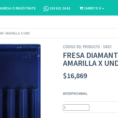
NGRESA O REGÍSTRATE
310 621 24 61
CARRITO
0
0XF AMARILLA X UND
CÓDIGO DEL PRODUCTO : 5803
FRESA DIAMANTE
AMARILLA X UN
$
16,869
INTERPROXIMAL