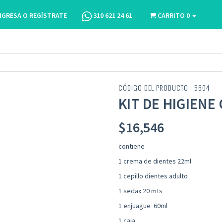
NGRESA O REGÍSTRATE
310 621 24 61
CARRITO
0
CÓDIGO DEL PRODUCTO : 5604
KIT DE HIGIENE
$
16,546
contiene
1 crema de dientes 22ml
1 cepillo dientes adulto
1 sedax 20 mts
1 enjuague 60ml
1 caja