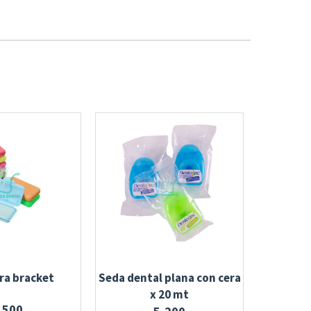
ra bracket
Seda dental plana con cera
Cepillo
x 20 mt
,500