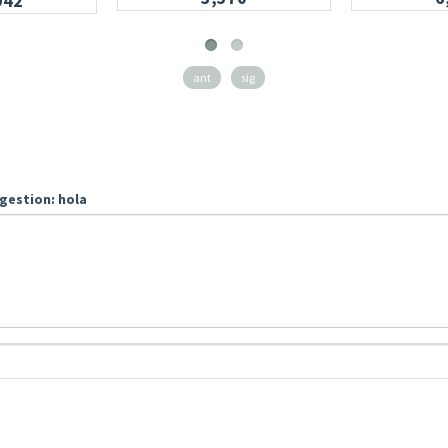
942
ant
sig
gestion: hola