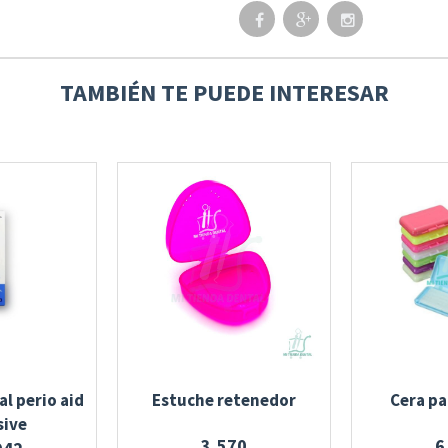
TAMBIÉN TE PUEDE INTERESAR
l perio aid
Estuche retenedor
Cera pa
sive
3,570
6