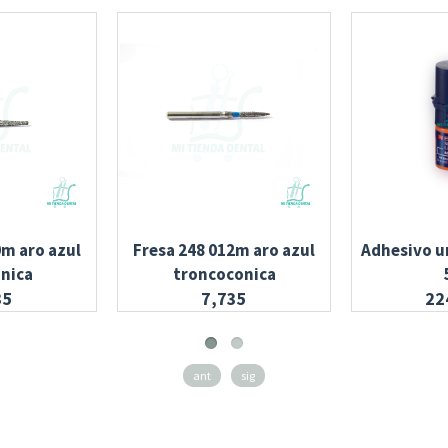
0m aro azul
Fresa 248 012m aro azul
Adhesivo u
nica
troncoconica
35
7,735
22
ant
sig