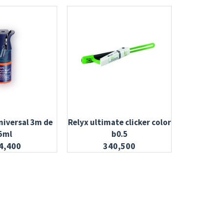
niversal 3m de
Relyx ultimate clicker color
Jeringa d
5ml
b0.5
4,400
340,500