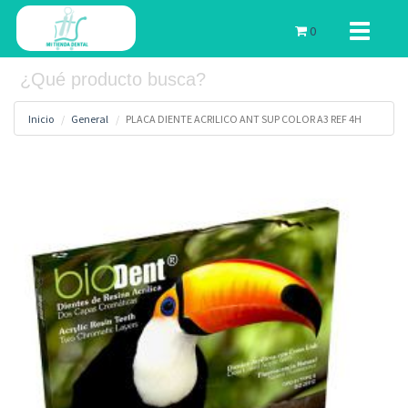
Toggle
0
navigati
Inicio
General
PLACA DIENTE ACRILICO ANT SUP COLOR A3 REF 4H