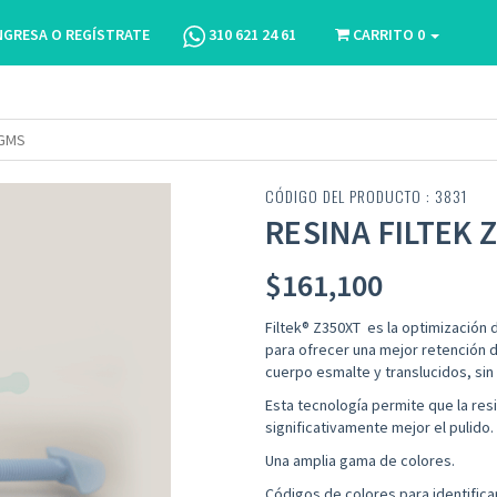
NGRESA O REGÍSTRATE
310 621 24 61
CARRITO
0
 GMS
CÓDIGO DEL PRODUCTO : 3831
RESINA FILTEK 
$
161,100
Filtek® Z350XT es la optimización 
para ofrecer una mejor retención d
cuerpo esmalte y translucidos, sin
Esta tecnología permite que la res
significativamente mejor el pulido.
Una amplia gama de colores.
Códigos de colores para identificar