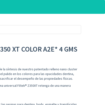
Z350 XT COLOR A2E* 4 GMS
de la síntesis de nuestro patentado relleno nano cluster
el pulido en los colores para las opacidades dentina,
 sacrificar el desempeño de las propiedades físicas.
ina universal Filtek® Z350XT retenga de una manera
 las resinas para dentina, body, esmalte y translúcidas