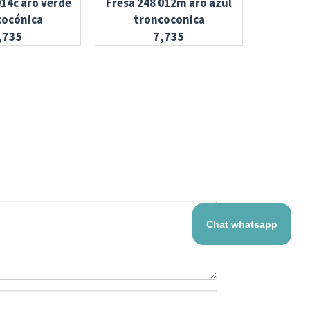
014c aro verde
Fresa 248 012m aro azul
Fresa 23
cocónica
troncoconica
,735
7,735
Chat whatsapp