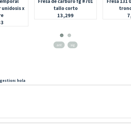
emporal
Fresa de carburo fg #701
Fresa 131 
 unidosis x
tallo corto
tron
re
13,299
7
33
ant
sig
gestion: hola