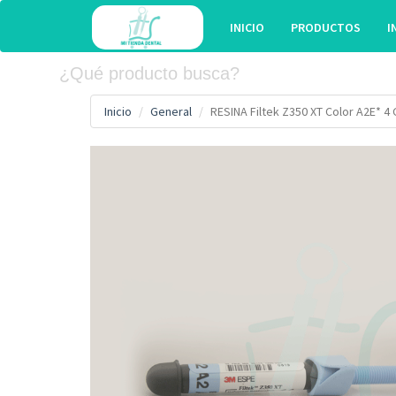
INICIO
PRODUCTOS
I
Inicio
General
RESINA Filtek Z350 XT Color A2E* 4