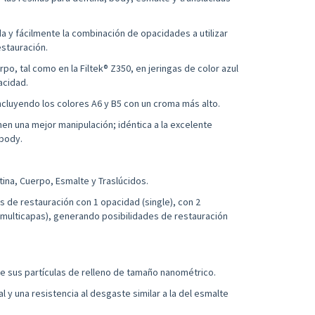
a y fácilmente la combinación de opacidades a utilizar
estauración.
o, tal como en la Filtek® Z350, en jeringas de color azul
acidad.
ncluyendo los colores A6 y B5 con un croma más alto.
en una mejor manipulación; idéntica a la excelente
 body.
ina, Cuerpo, Esmalte y Traslúcidos.
 de restauración con 1 opacidad (single), con 2
(multicapas), generando posibilidades de restauración
e sus partículas de relleno de tamaño nanométrico.
l y una resistencia al desgaste similar a la del esmalte