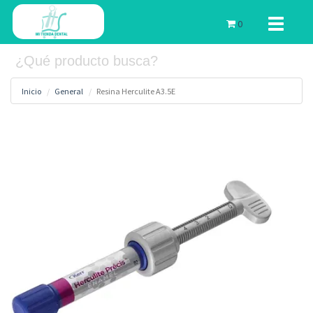
Toggle
0
navigati
Inicio
General
Resina Herculite A3.5E