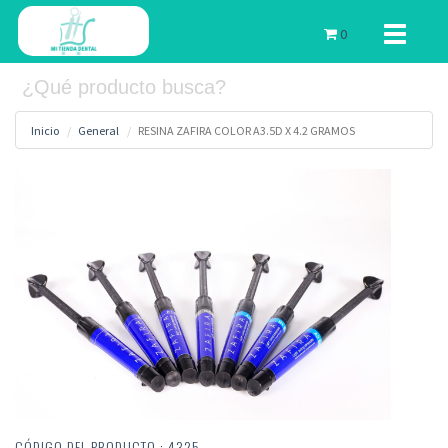
Toggle
0
navigati
Inicio
General
RESINA ZAFIRA COLOR A3.5D X 4.2 GRAMOS
CÓDIGO DEL PRODUCTO : 4325