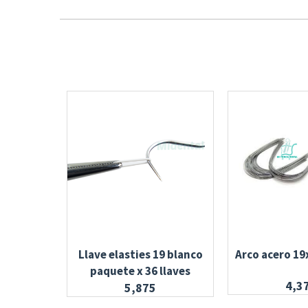
Llave elasties 19 blanco
Arco acero 19
paquete x 36 llaves
4,3
5,875