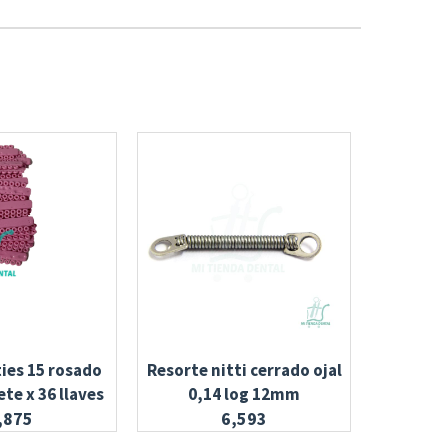
ties 15 rosado
Resorte nitti cerrado ojal
Arco nit
te x 36 llaves
0,14 log 12mm
1
,875
6,593