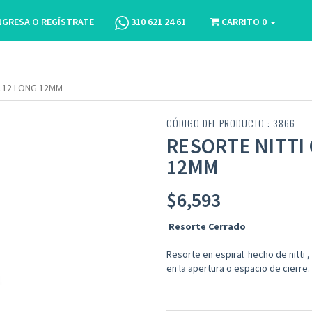
NGRESA O REGÍSTRATE
310 621 24 61
CARRITO
0
0.12 LONG 12MM
CÓDIGO DEL PRODUCTO : 3866
RESORTE NITTI
12MM
$
6,593
Resorte Cerrado
Resorte en espiral hecho de nitti 
en la apertura o espacio de cierre