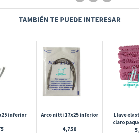
TAMBIÉN TE PUEDE INTERESAR
x25 inferior
Arco nitti 17x25 inferior
Llave elas
claro paque
75
4,750
5