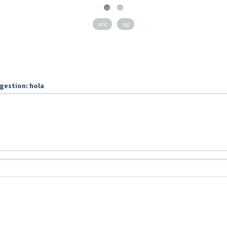
ant
sig
gestion: hola