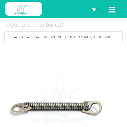
Toggle
0
navigati
Inicio
Ortodoncia
RESORTE NITTI CERRADO OJAL 0,14 LOG 12MM