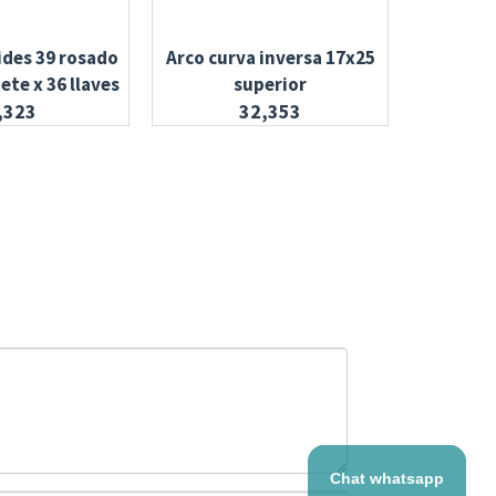
ides 39 rosado
Arco curva inversa 17x25
Banda con
ete x 36 llaves
superior
,323
32,353
Chat whatsapp