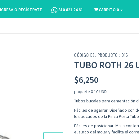
NGRESA O REGÍSTRATE
310 621 24 61
CARRITO
0
CÓDIGO DEL PRODUCTO : 916
TUBO ROTH 26 U
$
6,250
paquete X 10 UND
Tubos bucales para cementación di
Fáciles de agarrar: Diseñado con 
los bocados de la Pinza Porta Tubo
Fáciles de posicionar: Malla cont
el surco del molar y facilita el co