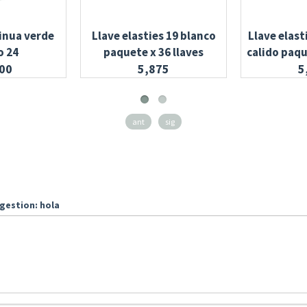
inua verde
Llave elasties 19 blanco
Llave elast
o 24
paquete x 36 llaves
calido paqu
00
5,875
5
ant
sig
gestion: hola