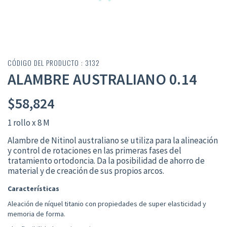
CÓDIGO DEL PRODUCTO : 3132
ALAMBRE AUSTRALIANO 0.14
$
58,824
1 rollo x 8 M
Alambre
de Nitinol australiano
se
utiliza
para la
alineación
y control de rotaciones en
las
primeras fases del
tratamiento
ortodoncia.
Da la posibi
li
dad de ahorro de
m
a
terial y de creación de sus propios arc
os.
Características
Aleación de níquel
titanio
con propiedades de super
elasticidad
y
memoria de forma.