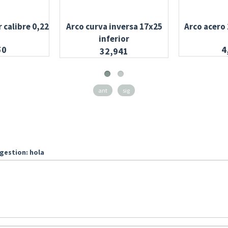
 calibre 0,22
Arco curva inversa 17x25
Arco acero 
inferior
50
4
32,941
ant
sig
gestion: hola