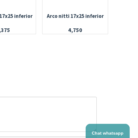
17x25 inferior
Arco nitti 17x25 inferior
Banda con
,375
4,750
Chat whatsapp