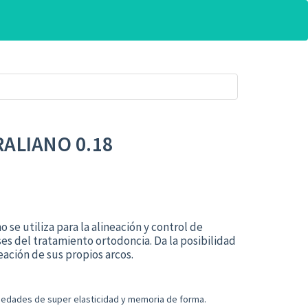
ALIANO 0.18
no
se
utiliza
para la
alineación
y control de
ses del tratamiento
ortodoncia.
Da la posibi
li
dad
reación de sus propios arc
os.
iedades de super
elasticidad
y memoria de forma.