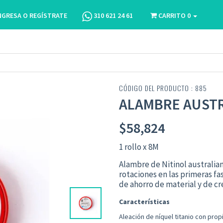
NGRESA O REGÍSTRATE
310 621 24 61
CARRITO
0
CÓDIGO DEL PRODUCTO : 885
ALAMBRE AUSTR
$
58,824
1 rollo x 8M
Alambre
de Nitinol australia
rotaciones en
las
primeras fa
de ahorro de m
a
terial y de c
Características
Aleación de níquel
titanio
con prop