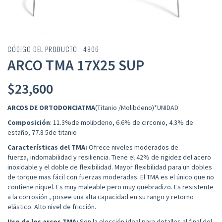
CÓDIGO DEL PRODUCTO : 4806
ARCO TMA 17X25 SUP
$
23,600
ARCOS
DE ORTODONCIA
TMA
(Titanio /Molibdeno)*UNIDAD
Composición
: 11.3%de molibdeno, 6.6% de circonio, 4.3% de
estaño, 77.8 5de titanio
Características del TMA:
Ofrece niveles moderados de
fuerza, indomabilidad
y resiliencia.
Tiene el 42% de rigidez del acero
inoxidable y el doble de flexibilidad. Mayor flexibilidad para un dobles
de torque mas fácil con fuerzas moderadas. El TMA es el único que no
contiene níquel. Es muy maleable pero muy quebradizo. Es resistente
a la corrosión , posee una alta capacidad en su rango y retorno
elástico. Alto nivel de fricción.
Uso de los arcos TMA:
Son la elección ideal para detalles al final del