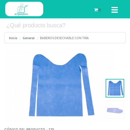
Toggle
0
navigati
Inicio
General
BABEROS DESECHABLE CON TIRA
CÓDIGO DEL PRODUCTO : 170