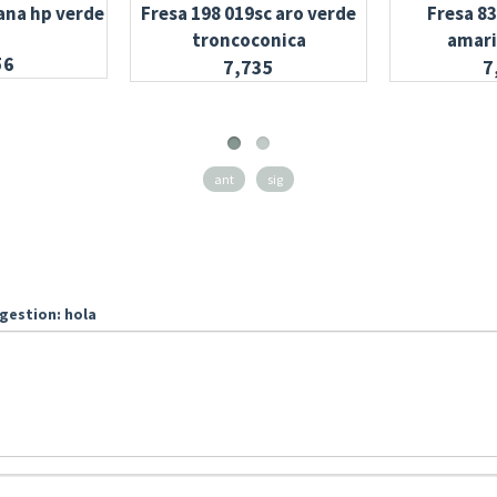
ana hp verde
Fresa 198 019sc aro verde
Fresa 83
troncoconica
amari
56
7,735
7
ant
sig
gestion: hola