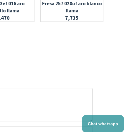
3ef 016 aro
Fresa 257 020uf aro blanco
Resina fi
llo llama
llama
,470
7,735
Chat whatsapp