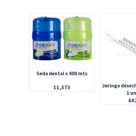
Seda dental x 400 mts
Jeringa desec
11,373
1 u
60