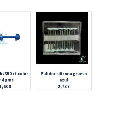
ekz350 xt color
Pulidor silicona grueso
Guante
* 4 gms
azul
1,600
2,737