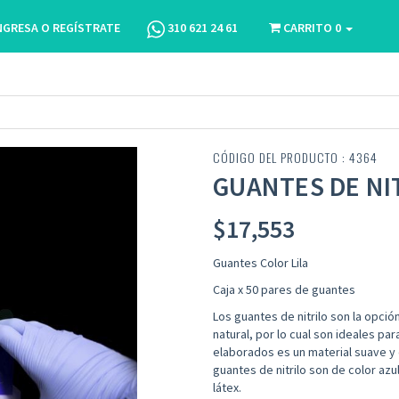
NGRESA O REGÍSTRATE
310 621 24 61
CARRITO
0
CÓDIGO DEL PRODUCTO : 4364
GUANTES DE NIT
$
17,553
Guantes Color Lila
Caja x 50 pares de guantes
Los guantes de nitrilo son la opció
natural, por lo cual son ideales par
elaborados es un material suave y 
guantes de nitrilo son de color azu
látex.