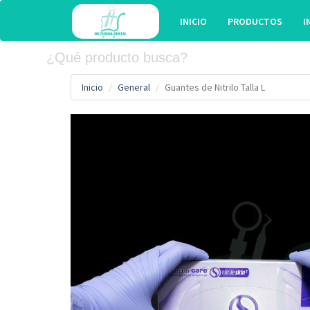
INICIO
PRODUCTOS
I
Inicio
General
Guantes de Nitrilo Talla L