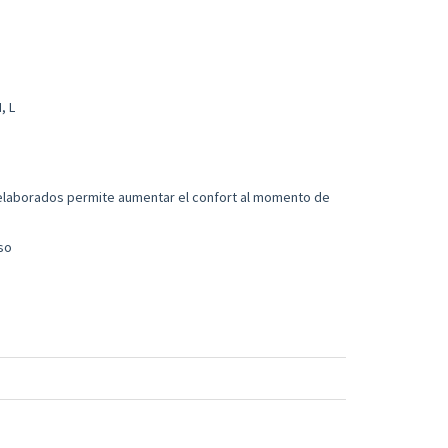
, L
n elaborados permite aumentar el confort al momento de
so