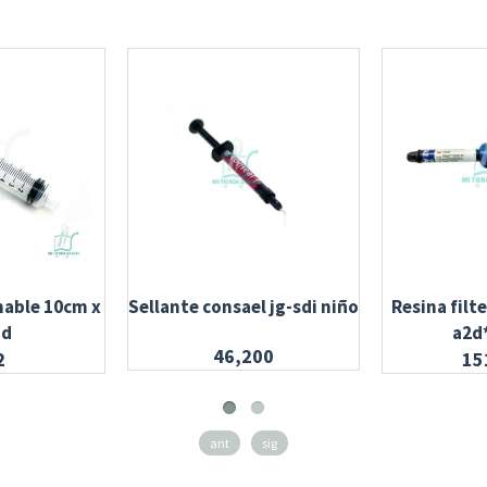
hable 10cm x
Sellante consael jg-sdi niño
Resina filt
nd
a2d
46,200
2
15
ant
sig