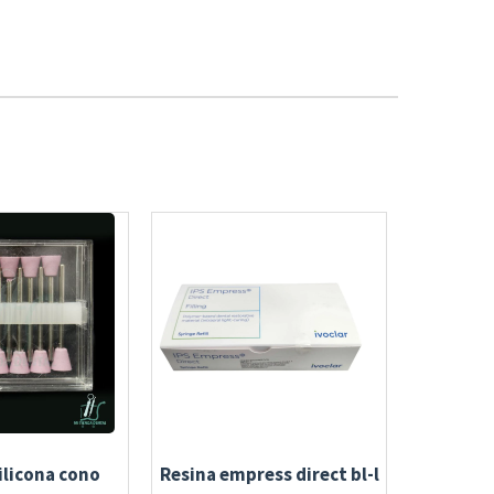
ilicona cono
Resina empress direct bl-l
Jeringa d