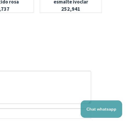
tido rosa
esmalte ivoclar
,737
252,941
Chat whatsapp