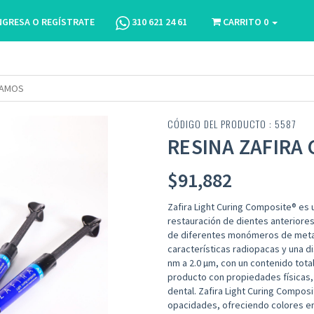
NGRESA O REGÍSTRATE
310 621 24 61
CARRITO
0
GRAMOS
CÓDIGO DEL PRODUCTO : 5587
RESINA ZAFIRA 
$
91,882
Zafira Light Curing Composite® es 
restauración de dientes anteriores
de diferentes monómeros de metacr
características radiopacas y una d
nm a 2.0 µm, con un contenido tota
producto con propiedades físicas, 
dental. Zafira Light Curing Compos
opacidades, ofreciendo colores en 