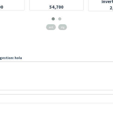
inver
00
54,700
2
ant
sig
gestion: hola