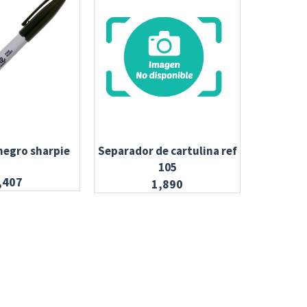
negro sharpie
Separador de cartulina ref
Ti
105
,407
1,890