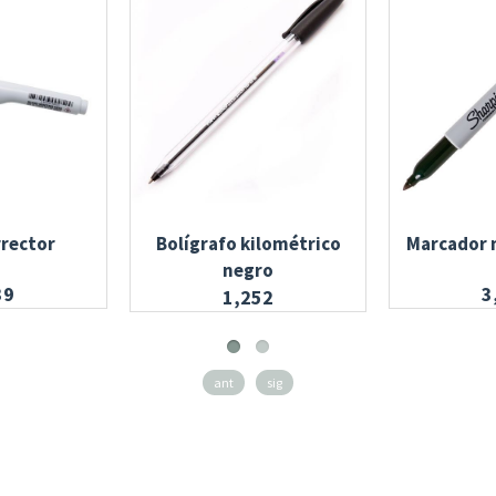
rrector
Bolígrafo kilométrico
Marcador 
negro
39
3
1,252
ant
sig