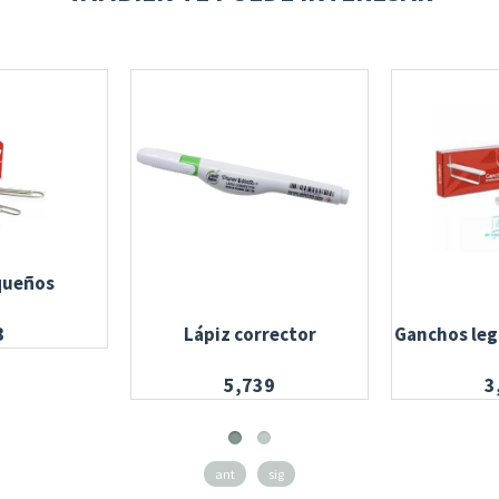
queños
3
Lápiz corrector
Ganchos leg
5,739
3
ant
sig