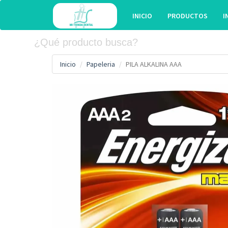
INICIO
PRODUCTOS
I
Inicio
Papeleria
PILA ALKALINA AAA