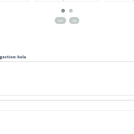
ant
sig
gestion: hola