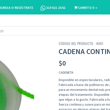
NGRESA O REGÍSTRATE
310 621 24 61
CARRITO
0
23
CÓDIGO DEL PRODUCTO : 4061
CADENA CONTIN
$
0
CADENETA
Disponible en espectaculares, radi
Fabricada a base de polímeros de 
para un movimiento dental más pred
etapas del tratamiento. Disponibl
que elijas a tu gusto. Fabricada a
fuerza continua y suave para un mo
espacios en algunas etapas del tr