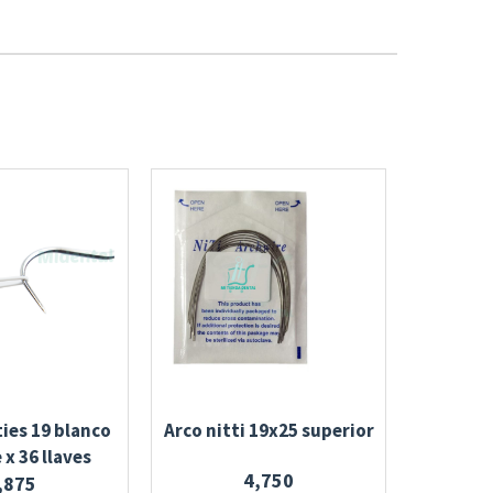
ties 19 blanco
Arco nitti 19x25 superior
Arco nit
x 36 llaves
4,750
,875