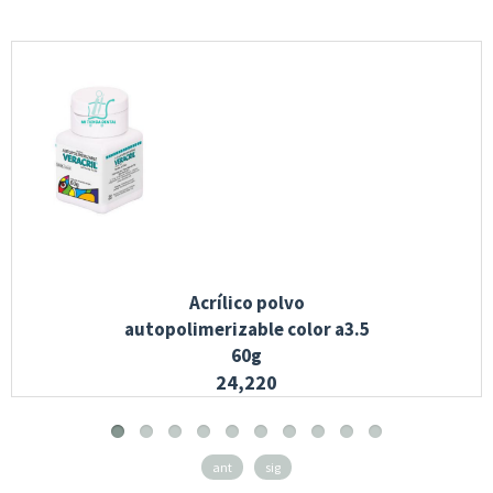
Acrílico polvo
autopolimerizable color a3.5
60g
24,220
ant
sig