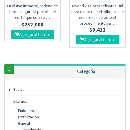
En el uso intraoral, retiene de
Unidad x 1 Porta sellantes Útil
forma segura la porción de
para evitar que el adhesivo se
corte que se va a …
endurezca durante el
procedimiento,ya …
$
252,000
$
9,412
Agregar al Carrito
Agregar al Carrito
1
2
3
...
15
siguiente
Categoría
Página 1 de 15
Equipo
Insumos
Endodoncia
Esterilización
General
Ortodoncia