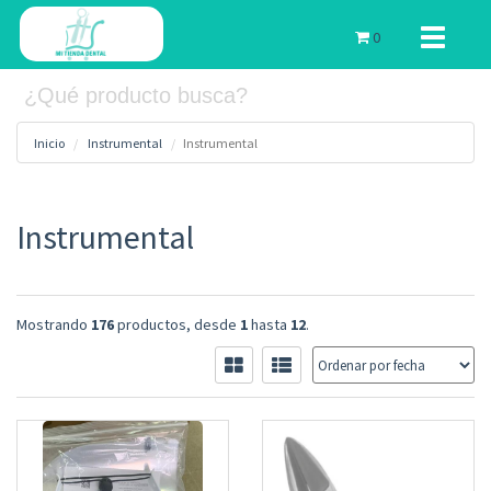
Toggle
0
navigati
Inicio
Instrumental
Instrumental
Instrumental
Mostrando
176
productos, desde
1
hasta
12
.