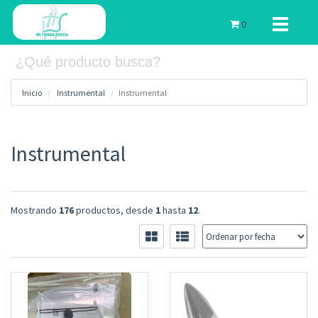
Toggle
0
navigati
Inicio
Instrumental
Instrumental
Instrumental
Mostrando
176
productos, desde
1
hasta
12
.