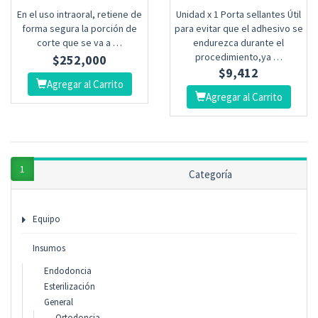
En el uso intraoral, retiene de
Unidad x 1 Porta sellantes Útil
forma segura la porción de
para evitar que el adhesivo se
corte que se va a …
endurezca durante el
procedimiento,ya …
$
252,000
$
9,412
Agregar al Carrito
Agregar al Carrito
1
2
3
...
15
siguiente
Categoría
Página 1 de 15
Equipo
Insumos
Endodoncia
Esterilización
General
Ortodoncia