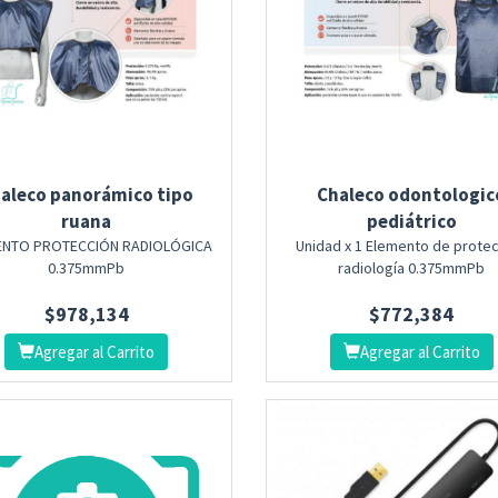
aleco panorámico tipo
Chaleco odontologic
ruana
pediátrico
ENTO PROTECCIÓN RADIOLÓGICA
Unidad x 1 Elemento de prote
0.375mmPb
radiología 0.375mmPb
$
978,134
$
772,384
Agregar al Carrito
Agregar al Carrito