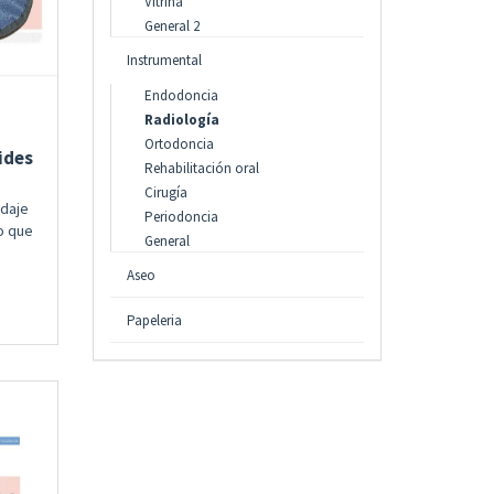
Vitrina
General 2
Instrumental
Endodoncia
Radiología
Ortodoncia
ides
Rehabilitación oral
Cirugía
ndaje
Periodoncia
o que
General
Aseo
Papeleria