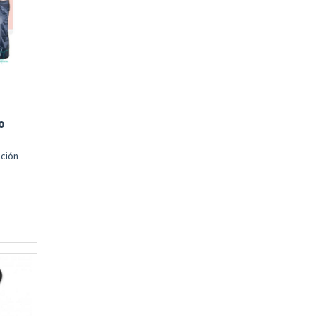
o
cción