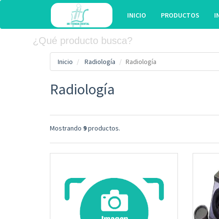
INICIO
PRODUCTOS
I
Inicio
Radiología
Radiología
Radiología
Mostrando
9
productos.