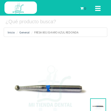
Toggle
0
navigati
Inicio
General
FRESA 801 014 ARO AZUL REDONDA