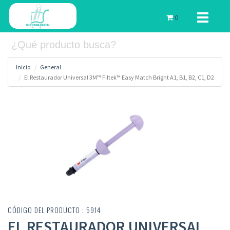
Toggle
0
navigati
Inicio
General
El Restaurador Universal 3M™ Filtek™ Easy Match Bright A1, B1, B2, C1, D2
CÓDIGO DEL PRODUCTO : 5914
EL RESTAURADOR UNIVERSAL