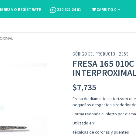
NGRESA O REGÍSTRATE
310 621 24 61
CARRITO
0
ROXIMAL
CÓDIGO DEL PRODUCTO : 2859
FRESA 165 010C
INTERPROXIMA
$
7,735
Fresa de diamante sinterizado que 
pequeños desgastes alrededor de l
Forma redonda cubierto por diama
Utilizado en:
Técnicas de coronas y puentes