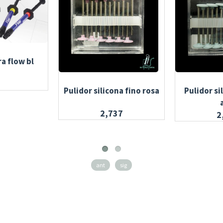
ra flow bl
Pulidor silicona fino rosa
Pulidor si
2,737
2
ant
sig