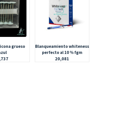
licona grueso
Blanqueamiento whiteness
Res
azul
perfecto al 10 % fgm
,737
20,081