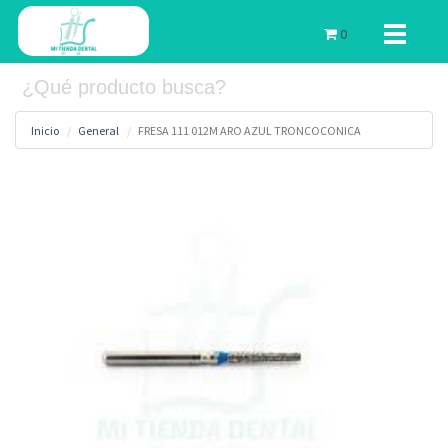
Toggle
0
navigati
Inicio
General
FRESA 111 012M ARO AZUL TRONCOCONICA