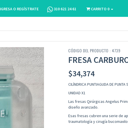
NGRESA O REGÍSTRATE
310 621 24 61
CARRITO
0
)
CÓDIGO DEL PRODUCTO : 4739
FRESA CARBURO 
$
34,374
CILÍNDRICA PUNTIAGUDA DE PUNTA
UNIDAD X1
Las fresas Qirúrgicas Angelus Prim
diseño avanzado.
Esas fresas cubren una serie de apl
traumatología y cirugía bucomaxilof