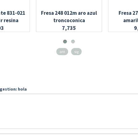
te 831-021
Fresa 248 012m aro azul
Fresa 27
r resina
troncoconica
amari
03
7,735
9
ant
sig
gestion: hola