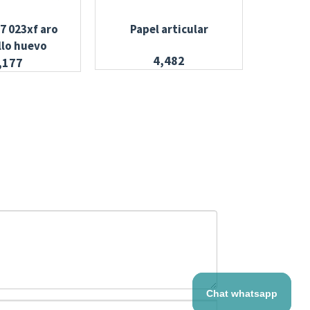
7 023xf aro
Papel articular
Resina
llo huevo
4,482
,177
Chat whatsapp