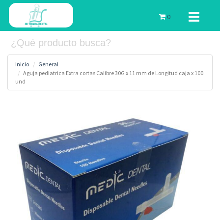
Toggle
0
navigati
Inicio
General
Aguja pediatrica Extra cortas Calibre 30G x 11 mm de Longitud caja x 100
und