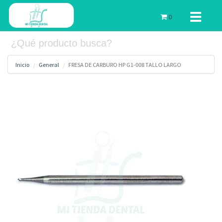
Toggle
0
navigati
Inicio
General
FRESA DE CARBURO HP G1-008 TALLO LARGO