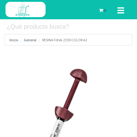
Toggle
0
navigati
Inicio
General
RESINA Filtek Z250 COLOR A2