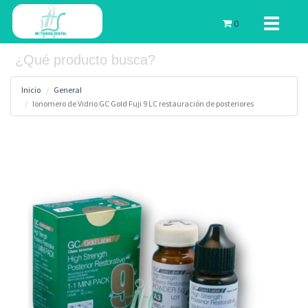
Toggle
0
navigati
Inicio
General
Ionomero de Vidrio GC Gold Fuji 9 LC restauración de posteriores