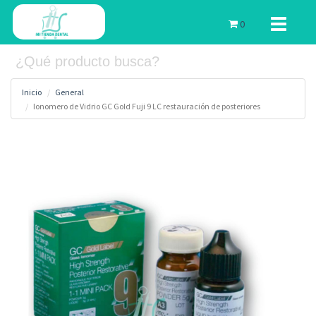
Toggle
0
navigati
Inicio
General
Ionomero de Vidrio GC Gold Fuji 9 LC restauración de posteriores