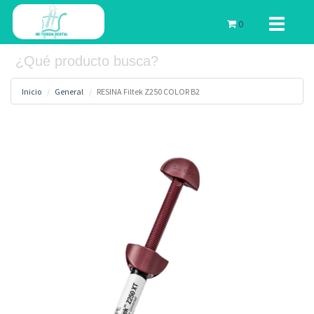
Toggle
0
navigati
Inicio
General
RESINA Filtek Z250 COLOR B2