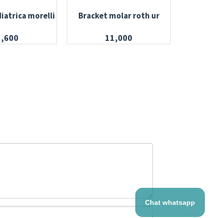
iatrica morelli
Bracket molar roth ur
Llave el
claro pa
5,600
11,000
Chat whatsapp