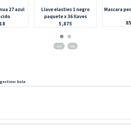
nua 27 azul
Llave elasties 1 negro
Mascara ped
ucido
paquete x 36 llaves
8
18
5,875
ant
sig
gestion: hola