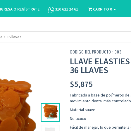
NGRESA O REGÍSTRATE
310 621 24 61
CARRITO
0
e X 36 llaves
CÓDIGO DEL PRODUCTO : 303
LLAVE ELASTIE
36 LLAVES
$
5,875
Fabricada a base de polímeros de 
movimiento dental más controlado
Material suave
No tóxico
Fácil de manejar, lo que permite l