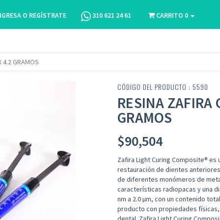
NGRESA O REGÍSTRATE
310 621 24 61
CARRITO
0
X 4.2 GRAMOS
CÓDIGO DEL PRODUCTO : 5590
RESINA ZAFIRA 
GRAMOS
$
90,504
Zafira Light Curing Composite® es 
restauración de dientes anteriores
de diferentes monómeros de metacr
características radiopacas y una d
nm a 2.0 µm, con un contenido tota
producto con propiedades físicas, 
dental. Zafira Light Curing Compos