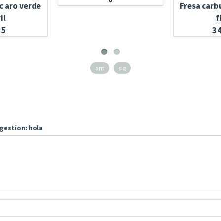
c aro verde
Fresa carb
il
f
35
3
ant
sig
gestion: hola