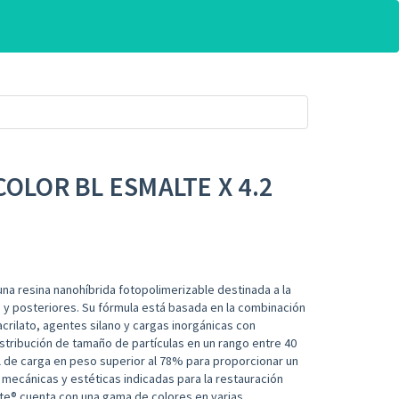
COLOR BL ESMALTE X 4.2
una resina nanohíbrida fotopolimerizable destinada a la
 y posteriores. Su fórmula está basada en la combinación
ilato, agentes silano y cargas inorgánicas con
istribución de tamaño de partículas en un rango entre 40
l de carga en peso superior al 78% para proporcionar un
mecánicas y estéticas indicadas para la restauración
ite® cuenta con una gama de colores en varias