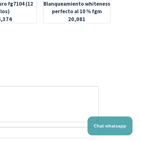
uro fg7104 (12
Blanqueamiento whiteness
Adhesivo
ilos)
perfecto al 10 % fgm
4,374
20,081
Chat whatsapp