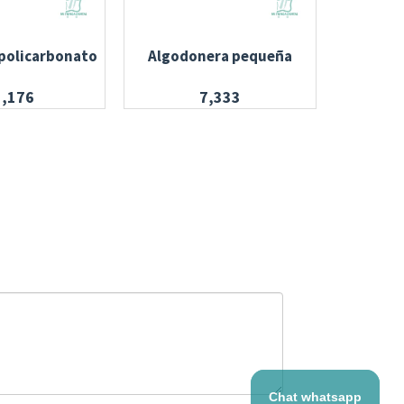
policarbonato
Algodonera pequeña
Bruñ
5,176
7,333
Chat whatsapp