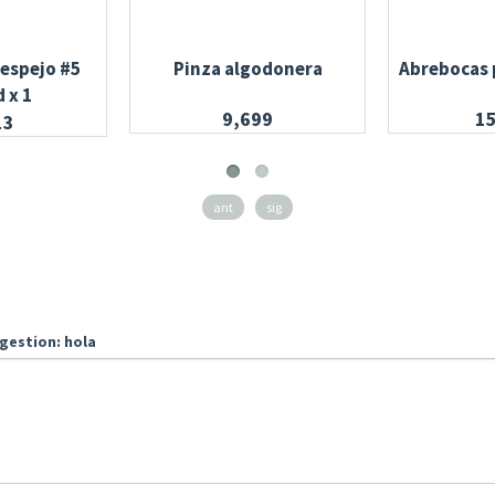
espejo #5
Pinza algodonera
Abrebocas 
 x 1
9,699
1
13
ant
sig
gestion: hola