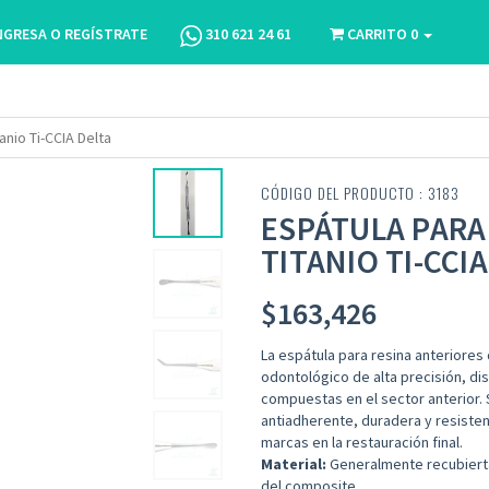
NGRESA O REGÍSTRATE
310 621 24 61
CARRITO
0
anio Ti-CCIA Delta
CÓDIGO DEL PRODUCTO : 3183
ESPÁTULA PARA
TITANIO TI-CCIA
$
163,426
La espátula para resina anteriores 
odontológico de alta precisión, di
compuestas en el sector anterior. 
antiadherente, duradera y resistent
marcas en la restauración final.
Material:
Generalmente recubiertas
del composite.