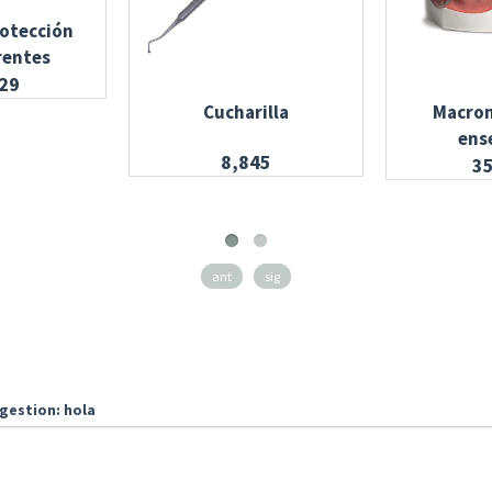
rotección
rentes
29
Cucharilla
Macro
ens
8,845
3
ant
sig
gestion: hola