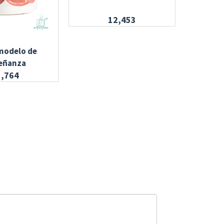
12,453
modelo de
Bandeja 
eñanza
5,764