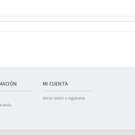
MACIÓN
MI CUENTA
Iniciar sesión o registrarse
de envío