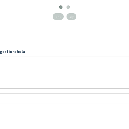
ant
sig
gestion: hola