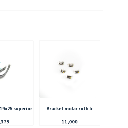
 19x25 superior
Bracket molar roth lr
Banda con
,375
11,000