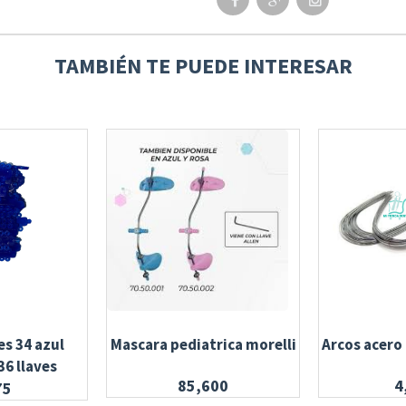
TAMBIÉN TE PUEDE INTERESAR
es 34 azul
Mascara pediatrica morelli
Arcos acero
36 llaves
85,600
4
75