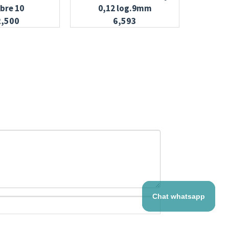
ibre 10
0,12 log.9mm
2,500
6,593
Chat whatsapp