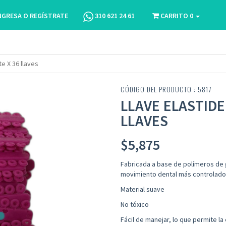
NGRESA O REGÍSTRATE
310 621 24 61
CARRITO
0
e X 36 llaves
CÓDIGO DEL PRODUCTO : 5817
LLAVE ELASTIDE
LLAVES
$
5,875
Fabricada a base de polímeros de 
movimiento dental más controlado
Material suave
No tóxico
Fácil de manejar, lo que permite l