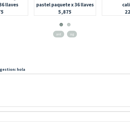
36 llaves
pastel paquete x 36 llaves
cal
75
5,875
2
ant
sig
gestion: hola