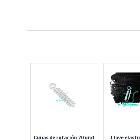
Cuñas de rotación 20 und
Llave elasti